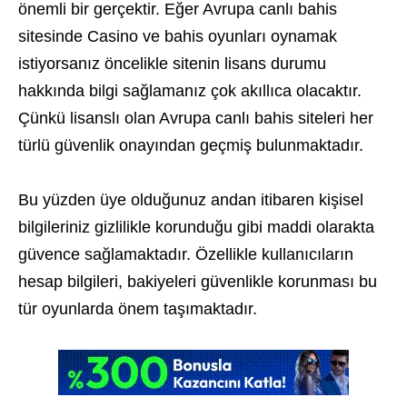
önemli bir gerçektir. Eğer Avrupa canlı bahis
sitesinde Casino ve bahis oyunları oynamak
istiyorsanız öncelikle sitenin lisans durumu
hakkında bilgi sağlamanız çok akıllıca olacaktır.
Çünkü lisanslı olan Avrupa canlı bahis siteleri her
türlü güvenlik onayından geçmiş bulunmaktadır.
Bu yüzden üye olduğunuz andan itibaren kişisel
bilgileriniz gizlilikle korunduğu gibi maddi olarakta
güvence sağlamaktadır. Özellikle kullanıcıların
hesap bilgileri, bakiyeleri güvenlikle korunması bu
tür oyunlarda önem taşımaktadır.