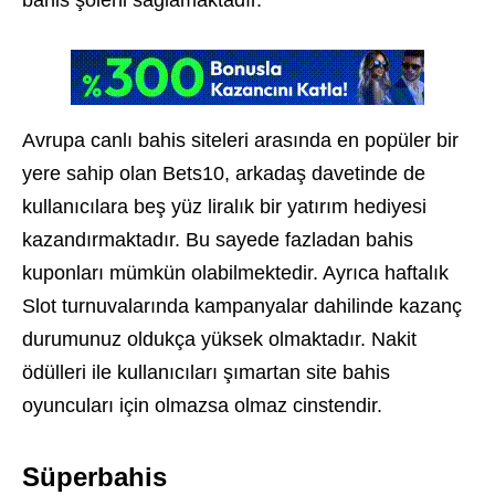
Avrupa canlı bahis siteleri arasında en popüler bir
yere sahip olan Bets10, arkadaş davetinde de
kullanıcılara beş yüz liralık bir yatırım hediyesi
kazandırmaktadır. Bu sayede fazladan bahis
kuponları mümkün olabilmektedir. Ayrıca haftalık
Slot turnuvalarında kampanyalar dahilinde kazanç
durumunuz oldukça yüksek olmaktadır. Nakit
ödülleri ile kullanıcıları şımartan site bahis
oyuncuları için olmazsa olmaz cinstendir.
Süperbahis