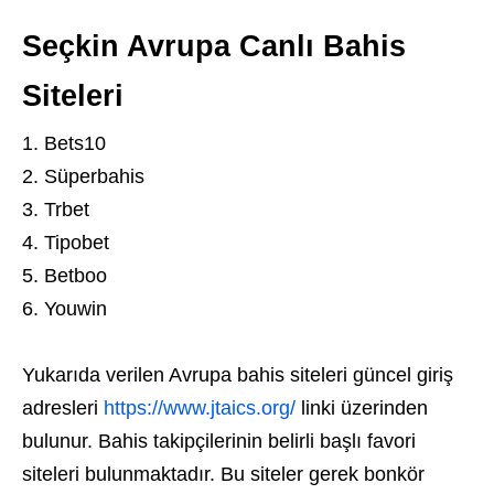
Seçkin Avrupa Canlı Bahis
Siteleri
Bets10
Süperbahis
Trbet
Tipobet
Betboo
Youwin
Yukarıda verilen Avrupa bahis siteleri güncel giriş
adresleri
https://www.jtaics.org/
linki üzerinden
bulunur. Bahis takipçilerinin belirli başlı favori
siteleri bulunmaktadır. Bu siteler gerek bonkör